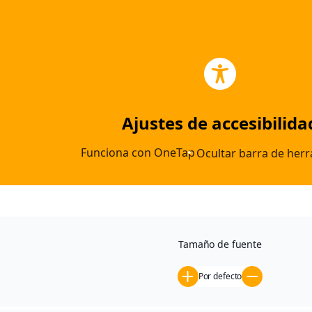
Categoría:
Sin categoría
¡Hola, mundo!
Ajustes de accesibilida
Te damos la bienvenida a WordPress. Esta es tu primera
entrada. Edítala o bórrala, ¡luego empieza a escribir!
Funciona con
OneTap
Ocultar barra de her
Menú
Tamaño de fuente
César Augusto
Edificio
Por defecto
Tour 360º
Vivienda Piloto