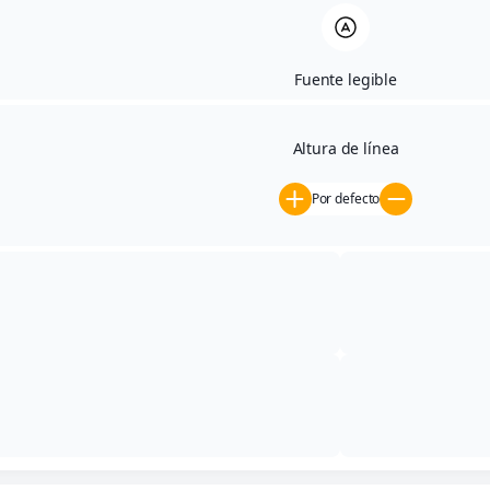
Planos
Contacto
Fuente legible
Wilcox comercializa
Pº Mª Agustín, 85 (Local) 50004 Zaragoza – España
Altura de línea
comercialzaragoza@wilcox.es
Por defecto
+34 97 628 05 53
Wilcox
© 2025 Todos los derechos reservados.
Aviso Legal
Política de Privacidad
Políticas de Cookies
Accesibilidad